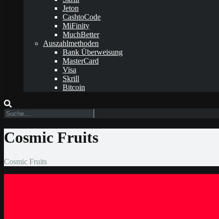
Jeton
CashtoCode
MiFinity
MuchBetter
Auszahlmethoden
Bank Überweisung
MasterCard
Visa
Skrill
Bitcoin
Cosmic Fruits
Cosmic Fruits