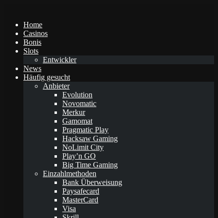
Home
Casinos
Bonis
Slots
Entwickler
News
Häufig gesucht
Anbieter
Evolution
Novomatic
Merkur
Gamomat
Pragmatic Play
Hacksaw Gaming
NoLimit City
Play’n GO
Big Time Gaming
Einzahlmethoden
Bank Überweisung
Paysafecard
MasterCard
Visa
Skrill