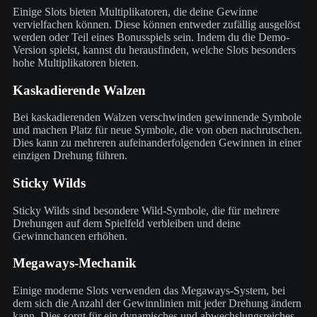
Einige Slots bieten Multiplikatoren, die deine Gewinne
vervielfachen können. Diese können entweder zufällig ausgelöst
werden oder Teil eines Bonusspiels sein. Indem du die Demo-
Version spielst, kannst du herausfinden, welche Slots besonders
hohe Multiplikatoren bieten.
Kaskadierende Walzen
Bei kaskadierenden Walzen verschwinden gewinnende Symbole
und machen Platz für neue Symbole, die von oben nachrutschen.
Dies kann zu mehreren aufeinanderfolgenden Gewinnen in einer
einzigen Drehung führen.
Sticky Wilds
Sticky Wilds sind besondere Wild-Symbole, die für mehrere
Drehungen auf dem Spielfeld verbleiben und deine
Gewinnchancen erhöhen.
Megaways-Mechanik
Einige moderne Slots verwenden das Megaways-System, bei
dem sich die Anzahl der Gewinnlinien mit jeder Drehung ändern
kann. Dies sorgt für ein dynamisches und abwechslungsreiches