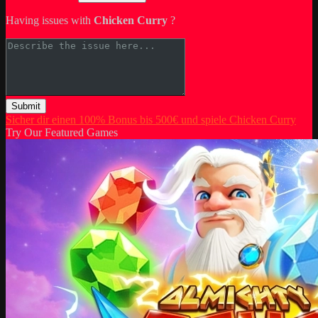
Having issues with
Chicken Curry
?
Submit
Sicher dir einen 100% Bonus bis 500€ und spiele Chicken Curry
Try Our Featured Games