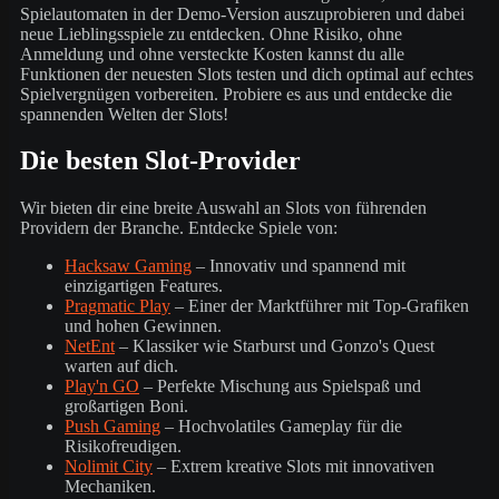
Spielautomaten in der Demo-Version auszuprobieren und dabei
neue Lieblingsspiele zu entdecken. Ohne Risiko, ohne
Anmeldung und ohne versteckte Kosten kannst du alle
Funktionen der neuesten Slots testen und dich optimal auf echtes
Spielvergnügen vorbereiten. Probiere es aus und entdecke die
spannenden Welten der Slots!
Die besten Slot-Provider
Wir bieten dir eine breite Auswahl an Slots von führenden
Providern der Branche. Entdecke Spiele von:
Hacksaw Gaming
– Innovativ und spannend mit
einzigartigen Features.
Pragmatic Play
– Einer der Marktführer mit Top-Grafiken
und hohen Gewinnen.
NetEnt
– Klassiker wie Starburst und Gonzo's Quest
warten auf dich.
Play'n GO
– Perfekte Mischung aus Spielspaß und
großartigen Boni.
Push Gaming
– Hochvolatiles Gameplay für die
Risikofreudigen.
Nolimit City
– Extrem kreative Slots mit innovativen
Mechaniken.