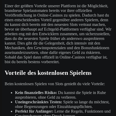
Einer der größten Vorteile unserer Plattform ist die Möglichkeit,
brandneue Spielautomaten bereits vor ihrer offiziellen
Veröffentlichung in Online-Casinos zu spielen. Dadurch hast du
einen entscheidenden Vorteil gegenüber anderen Spielern, denn
du kannst dich bereits mit den neuesten Slots vertraut machen,
bevor sie überhaupt auf Echtgeld-Plattformen verfügbar sind. Wir
arbeiten eng mit den Entwicklern zusammen, um sicherzustellen,
dass du die neuesten Spiele früher als anderswo ausprobieren
kannst. Dies gibt dir die Gelegenheit, dich intensiv mit den
Mechaniken, den Gewinnpotenzialen und den Bonusfunktionen
auseinanderzusetzen, ohne dafür eigenes Geld zu riskieren.
Sobald das Spiel dann offiziell in Online-Casinos verfügbar ist,
bist du bereits bestens vorbereitet.
Vorteile des kostenlosen Spielens
Beim kostenlosen Spielen von Slots genießt du viele Vorteile:
Kein finanzielles Risiko:
Du kannst die Spiele in Ruhe
ausprobieren, ohne Geld zu verlieren.
Uneingeschränktes Testen:
Spiele so lange du möchtest,
ohne Begrenzungen oder Einzahlungspflichten.
Perfekt für Anfänger:
Lerne die Regeln, Funktionen und
Gewinnchancen ohne Druck kennen.