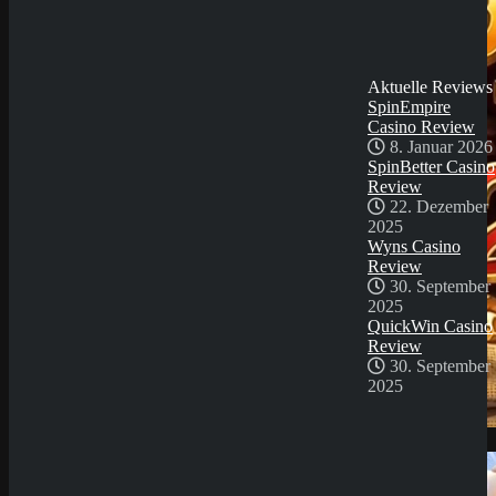
QuickWin Casino
Review
30. September
2025
Aktuelle Reviews
SpinEmpire
Casino Review
8. Januar 2026
SpinBetter Casino
Review
22. Dezember
2025
Wyns Casino
Review
30. September
2025
QuickWin Casino
Review
30. September
2025
Demo Spiel