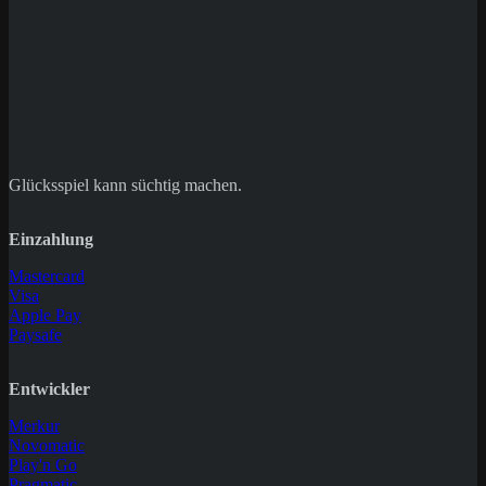
browser for the next time I comment.
Glücksspiel kann süchtig machen.
Einzahlung
Mastercard
Visa
Apple Pay
Paysafe
Entwickler
Merkur
Novomatic
Play'n Go
Pragmatic