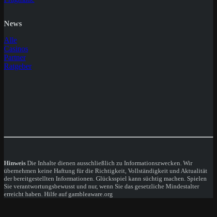
News
Alle
Casinos
Partner
Ratgeber
Hinweis
Die Inhalte dienen ausschließlich zu Informationszwecken. Wir
übernehmen keine Haftung für die Richtigkeit, Vollständigkeit und Aktualität
der bereitgestellten Informationen. Glücksspiel kann süchtig machen. Spielen
Sie verantwortungsbewusst und nur, wenn Sie das gesetzliche Mindestalter
erreicht haben. Hilfe auf gambleaware.org