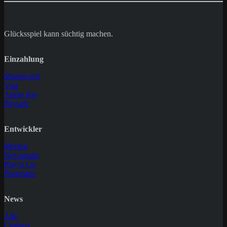
Glücksspiel kann süchtig machen.
Einzahlung
Mastercard
Visa
Apple Pay
Paysafe
Entwickler
Merkur
Novomatic
Play'n Go
Pragmatic
News
Alle
Casinos