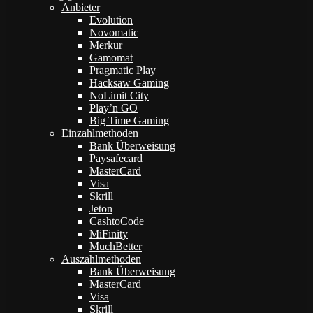
Anbieter
Evolution
Novomatic
Merkur
Gamomat
Pragmatic Play
Hacksaw Gaming
NoLimit City
Play’n GO
Big Time Gaming
Einzahlmethoden
Bank Überweisung
Paysafecard
MasterCard
Visa
Skrill
Jeton
CashtoCode
MiFinity
MuchBetter
Auszahlmethoden
Bank Überweisung
MasterCard
Visa
Skrill