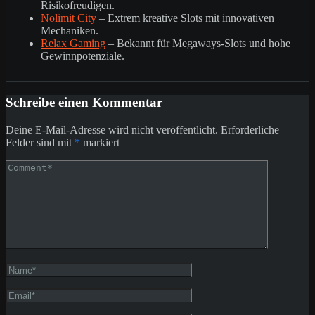
Risikofreudigen.
Nolimit City
– Extrem kreative Slots mit innovativen
Mechaniken.
Relax Gaming
– Bekannt für Megaways-Slots und hohe
Gewinnpotenziale.
Schreibe einen Kommentar
Deine E-Mail-Adresse wird nicht veröffentlicht.
Erforderliche
Felder sind mit
*
markiert