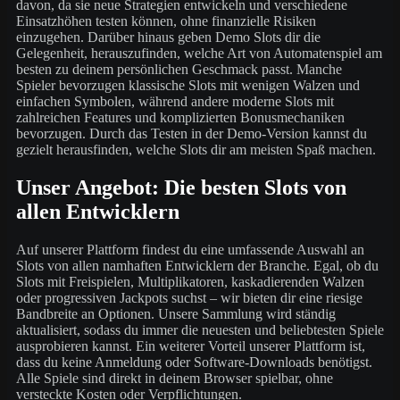
davon, da sie neue Strategien entwickeln und verschiedene
Einsatzhöhen testen können, ohne finanzielle Risiken
einzugehen. Darüber hinaus geben Demo Slots dir die
Gelegenheit, herauszufinden, welche Art von Automatenspiel am
besten zu deinem persönlichen Geschmack passt. Manche
Spieler bevorzugen klassische Slots mit wenigen Walzen und
einfachen Symbolen, während andere moderne Slots mit
zahlreichen Features und komplizierten Bonusmechaniken
bevorzugen. Durch das Testen in der Demo-Version kannst du
gezielt herausfinden, welche Slots dir am meisten Spaß machen.
Unser Angebot: Die besten Slots von
allen Entwicklern
Auf unserer Plattform findest du eine umfassende Auswahl an
Slots von allen namhaften Entwicklern der Branche. Egal, ob du
Slots mit Freispielen, Multiplikatoren, kaskadierenden Walzen
oder progressiven Jackpots suchst – wir bieten dir eine riesige
Bandbreite an Optionen. Unsere Sammlung wird ständig
aktualisiert, sodass du immer die neuesten und beliebtesten Spiele
ausprobieren kannst. Ein weiterer Vorteil unserer Plattform ist,
dass du keine Anmeldung oder Software-Downloads benötigst.
Alle Spiele sind direkt in deinem Browser spielbar, ohne
versteckte Kosten oder Verpflichtungen.