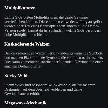
Multiplikatoren
Einige Slots bieten Multiplikatoren, die deine Gewinne
vervielfachen können. Diese können entweder zufällig ausgelöst
werden oder Teil eines Bonusspiels sein. Indem du die Demo-
Version spielst, kannst du herausfinden, welche Slots besonders
hohe Multiplikatoren bieten.
Kaskadierende Walzen
Bei kaskadierenden Walzen verschwinden gewinnende Symbole
und machen Platz für neue Symbole, die von oben nachrutschen.
Dies kann zu mehreren aufeinanderfolgenden Gewinnen in einer
einzigen Drehung führen.
Sticky Wilds
Sticky Wilds sind besondere Wild-Symbole, die für mehrere
Drehungen auf dem Spielfeld verbleiben und deine
Gewinnchancen erhöhen.
Megaways-Mechanik