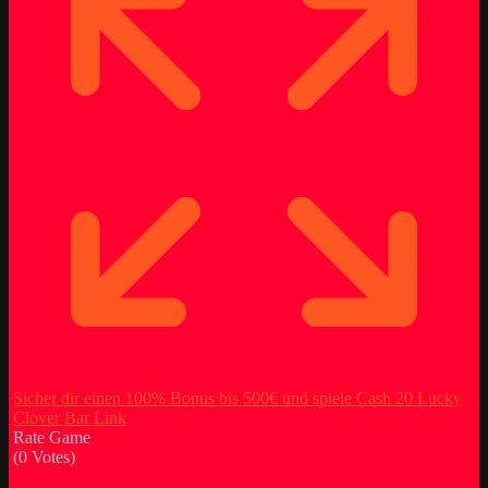
Sicher dir einen 100% Bonus bis 500€ und spiele Cash 20 Lucky
Clover Bar Link
Rate Game
(
0
Votes)