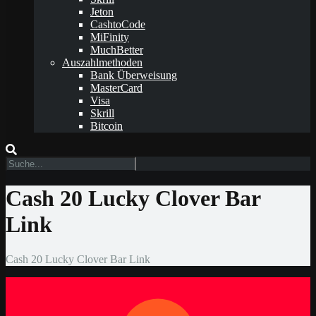
Jeton
CashtoCode
MiFinity
MuchBetter
Auszahlmethoden
Bank Überweisung
MasterCard
Visa
Skrill
Bitcoin
Cash 20 Lucky Clover Bar
Link
Cash 20 Lucky Clover Bar Link