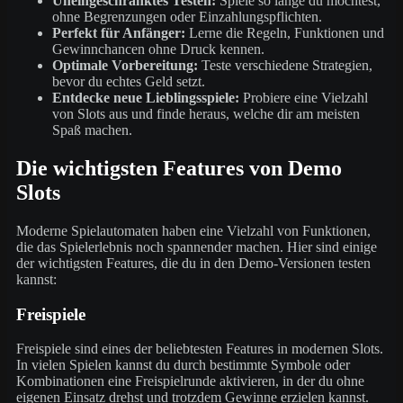
Uneingeschränktes Testen:
Spiele so lange du möchtest,
ohne Begrenzungen oder Einzahlungspflichten.
Perfekt für Anfänger:
Lerne die Regeln, Funktionen und
Gewinnchancen ohne Druck kennen.
Optimale Vorbereitung:
Teste verschiedene Strategien,
bevor du echtes Geld setzt.
Entdecke neue Lieblingsspiele:
Probiere eine Vielzahl
von Slots aus und finde heraus, welche dir am meisten
Spaß machen.
Die wichtigsten Features von Demo
Slots
Moderne Spielautomaten haben eine Vielzahl von Funktionen,
die das Spielerlebnis noch spannender machen. Hier sind einige
der wichtigsten Features, die du in den Demo-Versionen testen
kannst:
Freispiele
Freispiele sind eines der beliebtesten Features in modernen Slots.
In vielen Spielen kannst du durch bestimmte Symbole oder
Kombinationen eine Freispielrunde aktivieren, in der du ohne
eigenen Einsatz drehst und trotzdem Gewinne erzielen kannst.