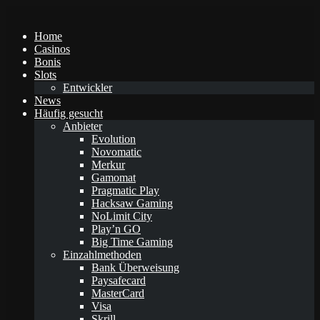
Home
Casinos
Bonis
Slots
Entwickler
News
Häufig gesucht
Anbieter
Evolution
Novomatic
Merkur
Gamomat
Pragmatic Play
Hacksaw Gaming
NoLimit City
Play’n GO
Big Time Gaming
Einzahlmethoden
Bank Überweisung
Paysafecard
MasterCard
Visa
Skrill