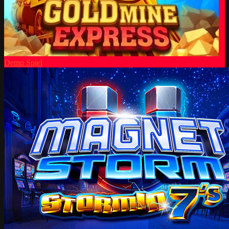
Demo Spiel