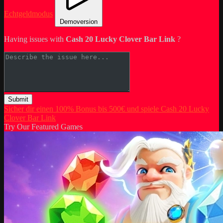
Echtgeldmodus
Demoversion
Having issues with
Cash 20 Lucky Clover Bar Link
?
Submit
Sicher dir einen 100% Bonus bis 500€ und spiele Cash 20 Lucky
Clover Bar Link
Try Our Featured Games