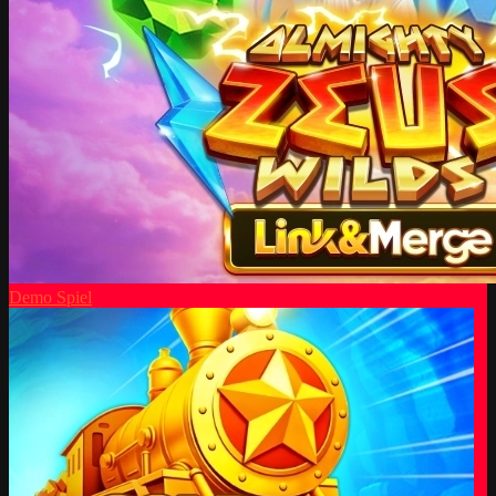
Demo Spiel