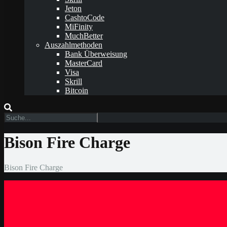
Jeton
CashtoCode
MiFinity
MuchBetter
Auszahlmethoden
Bank Überweisung
MasterCard
Visa
Skrill
Bitcoin
Bison Fire Charge
Bison Fire Charge