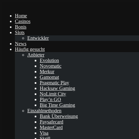
Home
Casinos
Bonis
Slots
Entwickler
News
Häufig gesucht
Anbieter
Evolution
Novomatic
Merkur
Gamomat
Pragmatic Play
Hacksaw Gaming
NoLimit City
Play’n GO
Big Time Gaming
Einzahlmethoden
Bank Überweisung
Paysafecard
MasterCard
Visa
Skrill