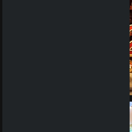
Jens
zu
CryptoRush
200% bis
zu 2.500€
Silizi
zu
CryptoRush
200% bis
zu 2.500€
Robert99
zu
CryptoRush
200% bis
zu 2.500€
News
SpinEmpire Casino
Review
Demo Spiel
8. Januar 2026
SpinBetter Casino
Review
22. Dezember
2025
Wyns Casino Revie