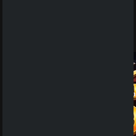
Review
SpinBetter
Casino
Review
Wyns
Submit
Casino
Sicher dir einen 100% Bonus bis 500€ und spiele
Review
Big BassHunter
QuickWin
Try Our Featured Games
Casino
Review
Betista
Casino
Review
Neueste
Kommenta
Alex
zu
Dazard
rami
zu
CryptoRus