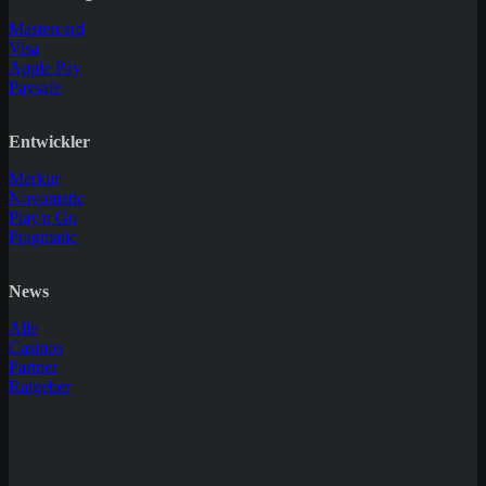
Mastercard
Visa
Apple Pay
Paysafe
Entwickler
Merkur
Novomatic
Play'n Go
Pragmatic
News
Alle
Casinos
Partner
Ratgeber