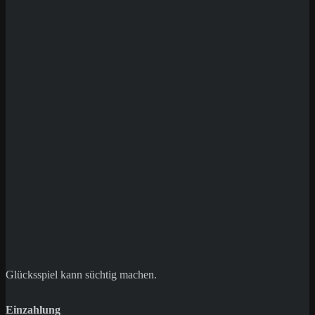
Save my name, email, and website in this
browser for the next time I comment.
Glücksspiel kann süchtig machen.
Einzahlung