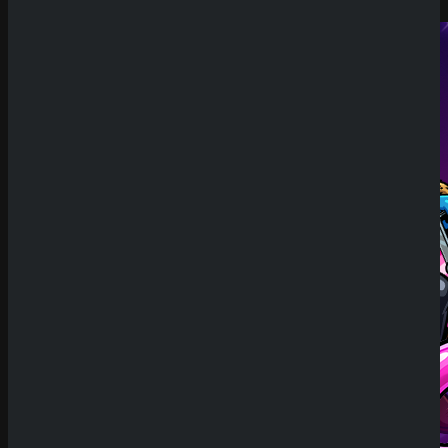
Demo Spiel