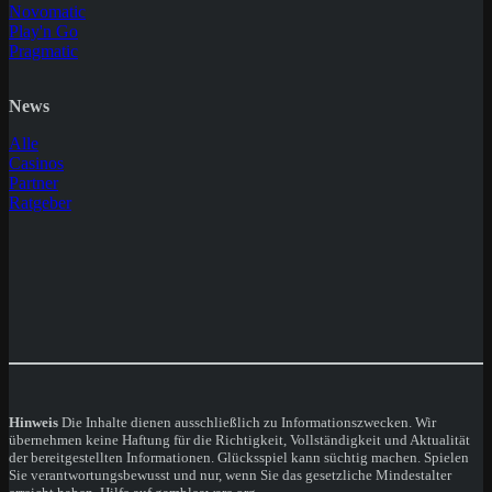
Novomatic
Play'n Go
Pragmatic
News
Alle
Casinos
Partner
Ratgeber
Hinweis
Die Inhalte dienen ausschließlich zu Informationszwecken. Wir
übernehmen keine Haftung für die Richtigkeit, Vollständigkeit und Aktualität
der bereitgestellten Informationen. Glücksspiel kann süchtig machen. Spielen
Sie verantwortungsbewusst und nur, wenn Sie das gesetzliche Mindestalter