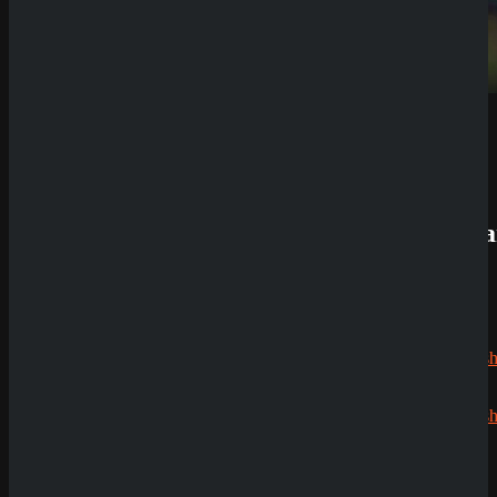
Review
QuickWin
Casino
Review
Betista
Casino
Review
Neueste
Kommenta
Alex
zu
Dazard
rami
zu
CryptoRus
Jens
zu
CryptoRush
200% bis
zu 2.500€
Silizi
zu