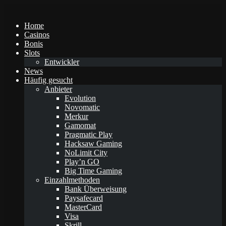
Home
Casinos
Bonis
Slots
Entwickler
News
Häufig gesucht
Anbieter
Evolution
Novomatic
Merkur
Gamomat
Pragmatic Play
Hacksaw Gaming
NoLimit City
Play’n GO
Big Time Gaming
Einzahlmethoden
Bank Überweisung
Paysafecard
MasterCard
Visa
Skrill