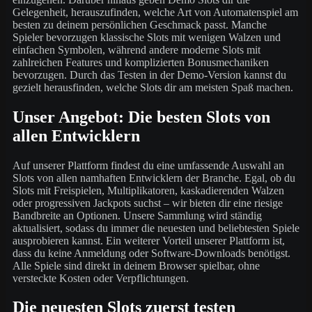
Gelegenheit, herauszufinden, welche Art von Automatenspiel am
besten zu deinem persönlichen Geschmack passt. Manche
Spieler bevorzugen klassische Slots mit wenigen Walzen und
einfachen Symbolen, während andere moderne Slots mit
zahlreichen Features und komplizierten Bonusmechaniken
bevorzugen. Durch das Testen in der Demo-Version kannst du
gezielt herausfinden, welche Slots dir am meisten Spaß machen.
Unser Angebot: Die besten Slots von
allen Entwicklern
Auf unserer Plattform findest du eine umfassende Auswahl an
Slots von allen namhaften Entwicklern der Branche. Egal, ob du
Slots mit Freispielen, Multiplikatoren, kaskadierenden Walzen
oder progressiven Jackpots suchst – wir bieten dir eine riesige
Bandbreite an Optionen. Unsere Sammlung wird ständig
aktualisiert, sodass du immer die neuesten und beliebtesten Spiele
ausprobieren kannst. Ein weiterer Vorteil unserer Plattform ist,
dass du keine Anmeldung oder Software-Downloads benötigst.
Alle Spiele sind direkt in deinem Browser spielbar, ohne
versteckte Kosten oder Verpflichtungen.
Die neuesten Slots zuerst testen