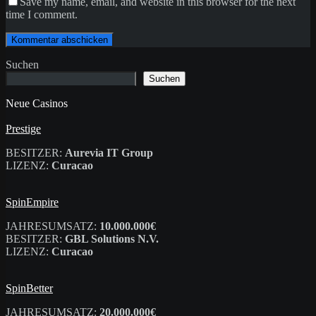
Save my name, email, and website in this browser for the next
time I comment.
Suchen
Suchen
Neue Casinos
Prestige
BESITZER:
Aurevia IT Group
LIZENZ:
Curacao
SpinEmpire
JAHRESUMSATZ:
10.000.000€
BESITZER:
GBL Solutions N.V.
LIZENZ:
Curacao
SpinBetter
JAHRESUMSATZ:
20.000.000€