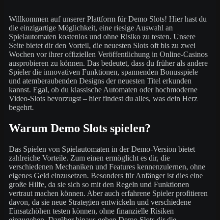
Willkommen auf unserer Plattform für Demo Slots! Hier hast du
die einzigartige Möglichkeit, eine riesige Auswahl an
Spielautomaten kostenlos und ohne Risiko zu testen. Unsere
Seite bietet dir den Vorteil, die neuesten Slots oft bis zu zwei
Wochen vor ihrer offiziellen Veröffentlichung in Online-Casinos
ausprobieren zu können. Das bedeutet, dass du früher als andere
Spieler die innovativen Funktionen, spannenden Bonusspiele
und atemberaubenden Designs der neuesten Titel erkunden
kannst. Egal, ob du klassische Automaten oder hochmoderne
Video-Slots bevorzugst – hier findest du alles, was dein Herz
begehrt.
Warum Demo Slots spielen?
Das Spielen von Spielautomaten in der Demo-Version bietet
zahlreiche Vorteile. Zum einen ermöglicht es dir, die
verschiedenen Mechaniken und Features kennenzulernen, ohne
eigenes Geld einzusetzen. Besonders für Anfänger ist dies eine
große Hilfe, da sie sich so mit den Regeln und Funktionen
vertraut machen können. Aber auch erfahrene Spieler profitieren
davon, da sie neue Strategien entwickeln und verschiedene
Einsatzhöhen testen können, ohne finanzielle Risiken
einzugehen. Darüber hinaus geben Demo Slots dir die