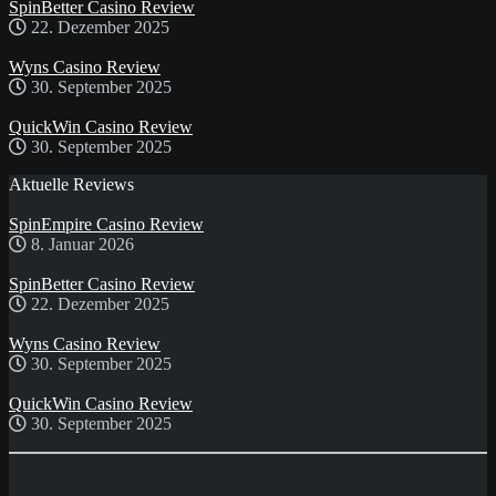
SpinBetter Casino Review
22. Dezember 2025
Wyns Casino Review
30. September 2025
QuickWin Casino Review
30. September 2025
Aktuelle Reviews
SpinEmpire Casino Review
8. Januar 2026
SpinBetter Casino Review
22. Dezember 2025
Wyns Casino Review
30. September 2025
QuickWin Casino Review
30. September 2025