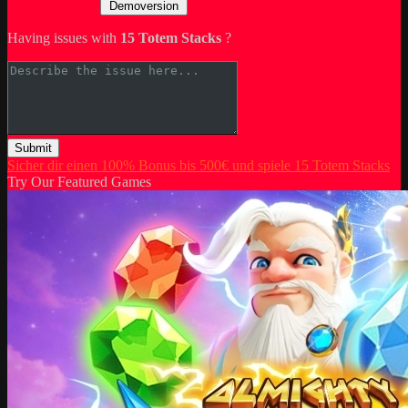
Demoversion
Having issues with
15 Totem Stacks
?
Submit
Sicher dir einen 100% Bonus bis 500€ und spiele 15 Totem Stacks
Try Our Featured Games