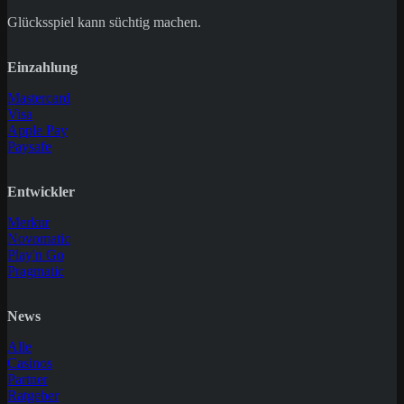
Glücksspiel kann süchtig machen.
Einzahlung
Mastercard
Visa
Apple Pay
Paysafe
Entwickler
Merkur
Novomatic
Play'n Go
Pragmatic
News
Alle
Casinos
Partner
Ratgeber