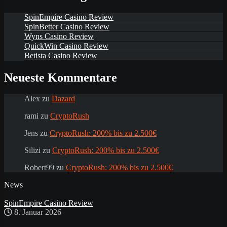
SpinEmpire Casino Review
SpinBetter Casino Review
Wyns Casino Review
QuickWin Casino Review
Betista Casino Review
Neueste Kommentare
Alex
zu
Dazard
rami
zu
CryptoRush
Jens
zu
CryptoRush: 200% bis zu 2.500€
Silizi
zu
CryptoRush: 200% bis zu 2.500€
Robert99
zu
CryptoRush: 200% bis zu 2.500€
News
SpinEmpire Casino Review
8. Januar 2026