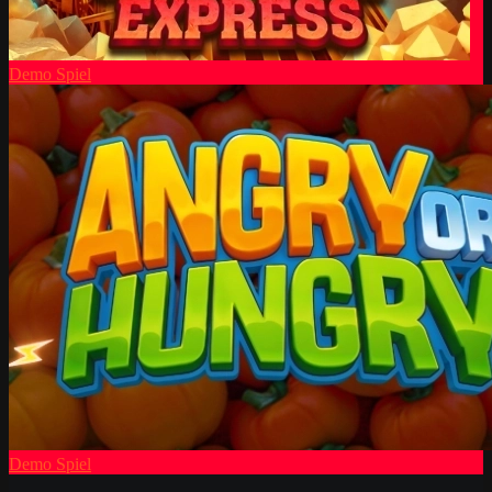
Demo Spiel
Demo Spiel